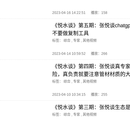
2023-04-16 14:22:51
播放：158
《悦水谈》第五期：张悦谈chatg
不要做复制工具
标签：
综合
,
专家
,
其他视频
2023-04-14 10:59:52
播放：266
《悦水谈》第四期：张悦谈真专
险，真负责就要注意管材材质的
标签：
综合
,
专家
,
其他视频
2023-04-10 10:34:15
播放：255
《悦水谈》第三期：张悦谈生态是
标签：
综合
,
专家
,
其他视频