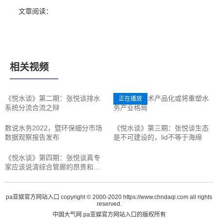
文章阅读：
相关视频
《悦水谈》第二期：张悦谈排水
王洪臣：技术产品化或将重塑水
正在播放
系统分流合流之辩
务产业格局
数说水务2022，暨环保细分市场
《悦水谈》第三期：张悦谈生态
数据观察报告发布
是不可建设的，lid不等于海绵
《悦水谈》第四期：张悦谈真专
家应该说清综合管廊的昂贵和风
险，真负责就要注意管材材质的
大问题
pa亚娱官方网站入口 copyright © 2000-2020 https://www.chndaqi.com all rights
reserved.
中国大气网 pa亚娱官方网站入口的版权所有