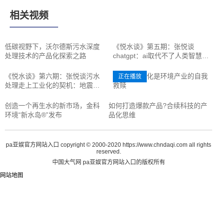
相关视频
低碳视野下，沃尔德斯污水深度
《悦水谈》第五期：张悦谈
处理技术的产品化探索之路
chatgpt：ai取代不了人类智慧，
人也不要做复制工具
《悦水谈》第六期：张悦谈污水
傅涛：产业化是环境产业的自我
正在播放
处理走上工业化的契机：地震带
救赎
来的纪庄子厂
创造一个再生水的新市场，金科
如何打造爆款产品?合续科技的产
环境“新水岛®”发布
品化思维
pa亚娱官方网站入口 copyright © 2000-2020 https://www.chndaqi.com all rights
reserved.
中国大气网 pa亚娱官方网站入口的版权所有
网站地图