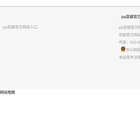
|||
pa亚娱官
pa亚娱官方网站入口
pa亚娱官方网站入口
亚娱官方网
传真：010-88
京公网安备
本站常年法
网站地图