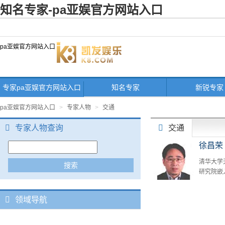
知名专家-pa亚娱官方网站入口
pa亚娱官方网站入口
专家pa亚娱官方网站入口
知名专家
新锐专家
首页
pa亚娱官方网站入口
>
专家人物
>
交通
专家人物查询
交通
徐昌荣
清华大学
研究院嵌入
领域导航