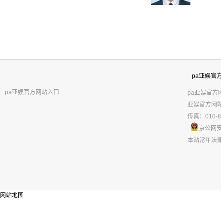
|||
pa亚娱官
pa亚娱官方网站入口
pa亚娱官方网站入口
亚娱官方网
传真：010-88
京公网安备
本站常年法
网站地图