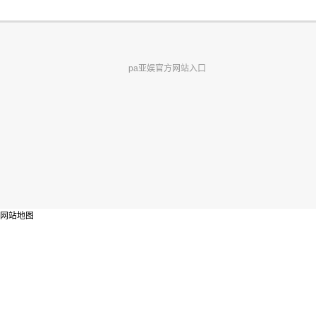
pa亚娱官方网站入口
网站地图