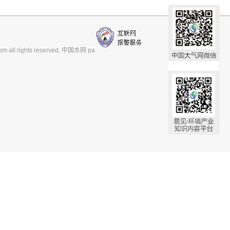
m all rights reserved. 中国水网 pa