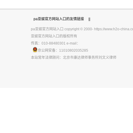
|||
pa亚娱官方网站入口的友情链接
||
pa亚娱官方网站入口 copyright © 2000- https://www.h2o-china.co
亚娱官方网站入口的版权所有
传真：010-88480301 e-mail：
京公网安备：11010802035285
本站常年法律顾问：北京市康达律师事务所刘文义律师