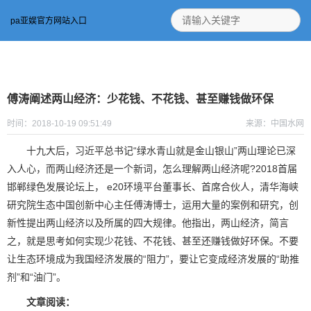
pa亚娱官方网站入口
傅涛阐述两山经济：少花钱、不花钱、甚至赚钱做环保
时间：2018-10-19 09:51:49
来源：中国水网
十九大后，习近平总书记“绿水青山就是金山银山”两山理论已深
入人心，而两山经济还是一个新词，怎么理解两山经济呢?2018首届
邯郸绿色发展论坛上， e20环境平台董事长、首席合伙人，清华海峡
研究院生态中国创新中心主任傅涛博士，运用大量的案例和研究，创
新性提出两山经济以及所属的四大规律。他指出，两山经济，简言
之，就是思考如何实现少花钱、不花钱、甚至还赚钱做好环保。不要
让生态环境成为我国经济发展的“阻力”，要让它变成经济发展的“助推
剂”和“油门”。
文章阅读：