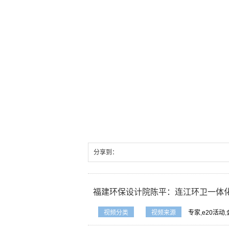
分享到：
福建环保设计院陈平：连江环卫一体
视频分类
视频来源
专家
,
e20活动
,