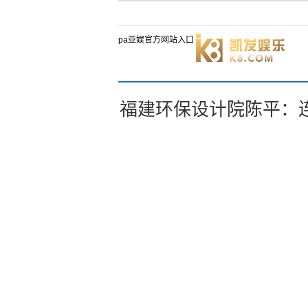
pa亚娱官方网站入口
福建环保设计院陈平：连