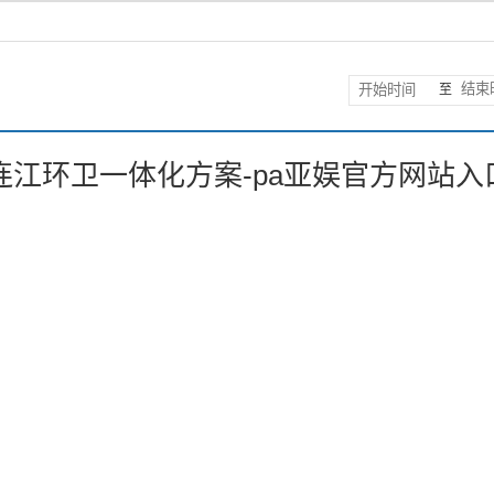
至
江环卫一体化方案-pa亚娱官方网站入