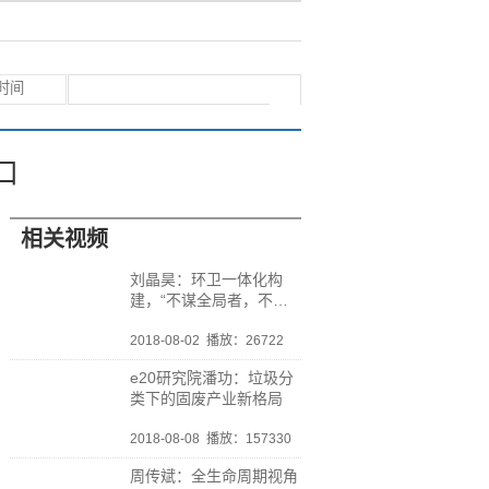
口
相关视频
刘晶昊：环卫一体化构
建，“不谋全局者，不足
谋一域”
2018-08-02
播放：26722
e20研究院潘功：垃圾分
类下的固废产业新格局
2018-08-08
播放：157330
周传斌：全生命周期视角