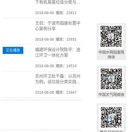
下有机易腐垃圾分类与资
源化利用
2018-08-08
播放：23811
王侃：宁波市固废处置中
心案例分享
2018-08-08
播放：15931
福建环保设计院陈平：连
正在播放
江环卫一体化方案
2018-08-08
播放：14514
苏州环卫处干磊：以苏州
为例，谈垃圾分类实践中
的问题及思考
2018-08-08
播放：21847