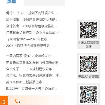
热点
傅涛：“十五五”规划下的环境产业...
绿谷周报丨环保产业进阶路径明确；...
全球首发！e20联合绿色联盟推出...
江苏省重点管控新污染物补充清单（...
《四川省2025—2026年秋冬...
2026上海环博会参观登记开启：...
一天内两家“换帅”，全年超过15...
中交集团董事长宋海良与韩国高丽制...
全文来了！十五五规划建议公布
涉供水、智慧城市基础设施建设！住...
英凡环保新三板挂牌上市
511万元！青海省一大气污染防治...