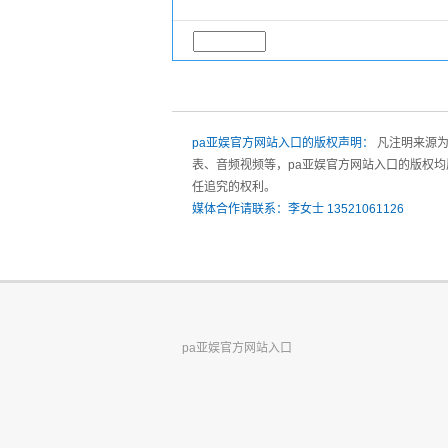
pa亚娱官方网站入口的版权声明：
凡注明来源为
表、音频视频等，pa亚娱官方网站入口的版权均
任追究的权利。
媒体合作请联系：李女士 13521061126
pa亚娱官方网站入口