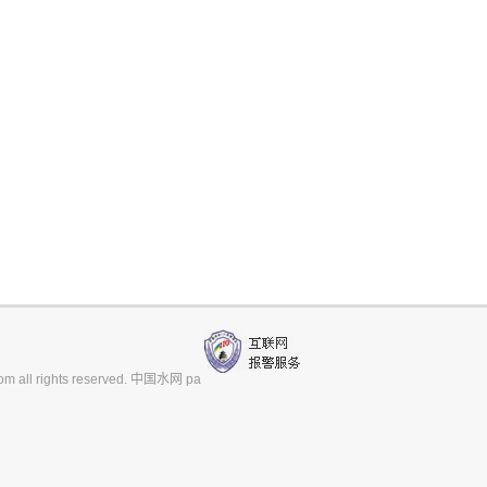
m all rights reserved. 中国水网 pa