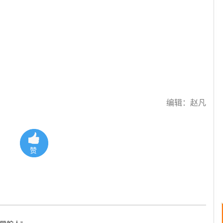
编辑：赵凡
赞