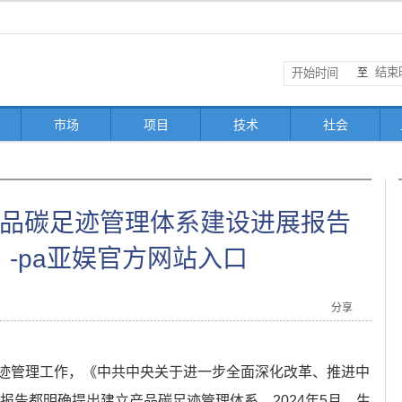
至
市场
项目
技术
社会
品碳足迹管理体系建设进展报告
）》-pa亚娱官方网站入口
分享
迹管理工作，《中共中央关于进一步全面深化改革、推进中
作报告都明确提出建立产品碳足迹管理体系。2024年5月，生