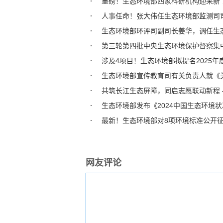
重磅！生态环境部四家科研机构迎来新“
人事任命！张大伟任生态环境部监测司
生态环境部环评司副司长姜华，调任生
第三轮第四批中央生态环境保护督察集
涉及4项目！生态环境部拟提名2025
生态环境部宣传教育司有关负责人就《
共筑长江生态屏障，同启志愿联动新程 ——
生态环境部发布《2024中国生态环境
最新！生态环境部对8项环境标准公开
网友评论