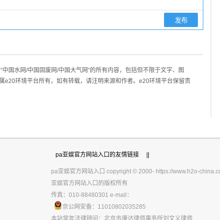
“中国水网/中国固废网/中国大气网“的所有内容，包括但不限于文字、图
属e20环境平台所有，如有转载，请注明来源和作者。e20环境平台保留责
|||
pa亚娱官方网站入口的友情链接
||
pa亚娱官方网站入口 copyright © 2000- https://www.h2o-china.co
亚娱官方网站入口的版权所有
传真：010-88480301 e-mail：
京公网安备：11010802035285
本站常年法律顾问：北京市康达律师事务所刘文义律师