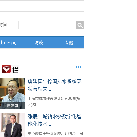
上市公司
访谈
专题
唐建国：德国排水系统现
状与相关...
上海市城市建设设计研究总院(集
团)有...
唐建国
张辰：城镇水务数字化智
能化技术...
重点聚焦于管网领域，并结合厂网