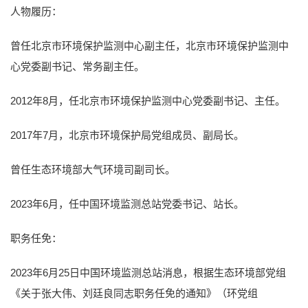
人物履历：
曾任北京市环境保护监测中心副主任，北京市环境保护监测中
心党委副书记、常务副主任。
2012年8月，任北京市环境保护监测中心党委副书记、主任。
2017年7月，北京市环境保护局党组成员、副局长。
曾任生态环境部大气环境司副司长。
2023年6月，任中国环境监测总站党委书记、站长。
职务任免：
2023年6月25日中国环境监测总站消息，根据生态环境部党组
《关于张大伟、刘廷良同志职务任免的通知》（环党组