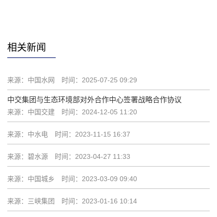
赞
相关新闻
来源：中国水网
时间：2025-07-25 09:29
中交集团与生态环境部对外合作中心签署战略合作协议
来源：中国交建
时间：2024-12-05 11:20
来源：中水电
时间：2023-11-15 16:37
来源：碧水源
时间：2023-04-27 11:33
来源：中国城乡
时间：2023-03-09 09:40
来源：三峡集团
时间：2023-01-16 10:14