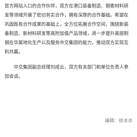
官方网站入口的合作伙伴，双方在港口装备制造、钢索材料研
发等领域开展了密切务实合作，拥有深厚的合作基础。希望在
巩固既有合作成果的基础上，全方位拓展合作空间，围绕新装
备制造、新材料研发等高附加值产品领域，进一步提升高丽制
钢在华属地化生产以及服务中交集团的能力，推动双方实现互
利共赢。
中交集团副总经理刘成云，双方有关部门和单位负责人参
加会谈。
编辑：徐冰冰