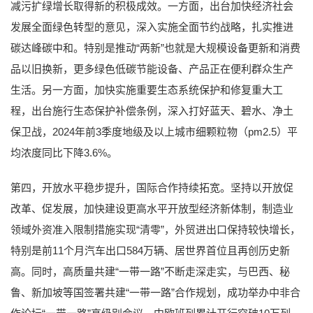
减污扩绿增长取得新的积极成效。一方面，出台加快经济社会
发展全面绿色转型的意见，深入实施全面节约战略，扎实推进
碳达峰碳中和。特别是推动“两新”也就是大规模设备更新和消费
品以旧换新，更多绿色低碳节能设备、产品正在便利群众生产
生活。另一方面，加快实施重要生态系统保护和修复重大工
程，出台施行生态保护补偿条例，深入打好蓝天、碧水、净土
保卫战，2024年前3季度地级及以上城市细颗粒物（pm2.5）平
均浓度同比下降3.6%。
第四，开放水平稳步提升，国际合作持续拓宽。坚持以开放促
改革、促发展，加快建设更高水平开放型经济新体制，制造业
领域外资准入限制措施实现“清零”，外贸进出口保持较快增长，
特别是前11个月汽车出口584万辆、居世界首位且再创历史新
高。同时，高质量共建“一带一路”不断走深走实，与巴西、秘
鲁、新加坡等国签署共建“一带一路”合作规划，成功举办中非合