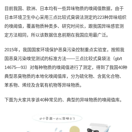
目前我国、欧洲、日本均有一些异味物质的嗅阈值数据，由于
日本环境卫生中心采用三点比较式臭袋法测定的223种异味组织
的嗅阈值，覆盖物质种类多、研究时间长，跟我国异味感官测
定方法相同，所以该数据信息前期在我国应用最广泛。
2015年，我国国家环境保护恶臭污染控制重点实验室，按照我
国恶臭污染嗅觉测试的标准方法——三点比较式臭袋法（gb/t
14675—93）对每种物质的嗅阈值进行了测定，得到了我国40种
典型恶臭物质的本地化嗅阈值库，分为硫化物、含氮化合物、
苯系物、烯烃及含氧有机物等异味物质。
下面为大家共享该40种常见的、典型的异味物质的嗅阈值库。