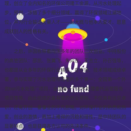
理，创立了业内知名的环保公司建工金源，从污水处理起
步，预判、涉猎了多个细分领域，赢得了环保领域江湖地
位，并为行业输送大量人才——这大概与他本人爱才、愿意
成就别人的性格有关。
之后，许国栋带着闯荡多年的团队二次创业。中持股份
的高管团队：邵凯、张翼飞、朱向东、王志立、孙召强等，
也都是从业多年的环保行业精英，在市场、技术领域成绩卓
著，参与实现了污水治理市场里的多个第一：全国第一个外
资bot污水处理厂项目，全国第一个污水处理委托运营服务
项目等等。由此组成的最有效的创业搭档，不仅具有远见卓
识，还有开创一番事业的不凡胆略。对环保行业的熟悉和热
爱，创业的激情，再加上难得的沉稳和理性，是中持团队的
显著特点，也是获得各方认可的先决条件。