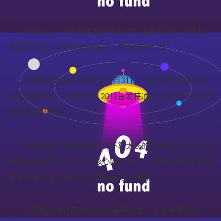
3月14日，中持水务股份有限公司(股票简称：中持股
份;股票代码：603903)正式在上交所敲钟上市。
中持股份创设于2009年12月31日，2015年4月首次报
送招股说明书，2017年1月20日首发获通过，以7年2个月时
间成功实现上市。
中持股份之所以能在这样不算太长的时间里上市，与其
明星团队密不可分。公司核心团队成员，大都已在环保领域
奋斗20年以上，所以公司堪称是“生而精彩”。
公司董事长许国栋1992年离开高校，投身于环境治