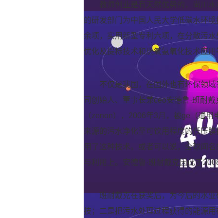
教师创业是有天然优势的，尚川水
的研发部门为中国人民大学低碳水环境
余项，实用新型专利六项，在分散污水
优化及提标技术和厌氧氨氧化技术应用
不仅是我国，在国外也有环保领域教
司创始人、董事长兼ceo安德鲁·班耐戴克（
（zenon），2006年3月，被ge（
来源的污水净化至可饮用程度的低压膜
用了这种技术。或者可以说，全球闻名
与利用上。安德鲁·班耐戴克因此于20
班耐戴克在获奖后，为今后的水业
技；二是把污水处理过程获得的能源用