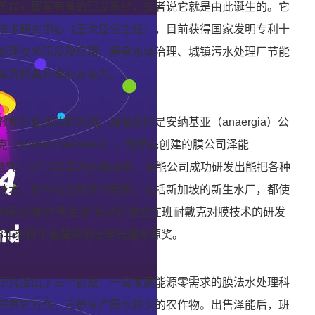
务成立即有完备的研发系统，或者说它就是由此诞生的。它
技术研究中心（王洪臣任主任），目前获得国家发明专利十
处理技术研发及应用、黑臭水体治理、城镇污水处理厂节能
等方向具有核心竞争力。
师创业成功的先例。最著名的是安纳基亚（anaergia）公
andrew benedek），他早先创建的膜公司泽能
通用电气）以7.6亿美元价格收购。泽能公司成功研发出能把各种
技术。如今在全球多个国家，包括新加坡的新生水厂，都使
的新加坡的“新生水”计划即建立在班耐戴克对膜技术的研发
08年获得了首届新加坡李光耀水源奖。
研究提出了三个挑战：一是发展能源零需求的膜法水处理科
在其它方面；三是生产需水较少的农作物。出售泽能后，班