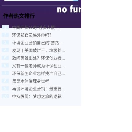
作者热文排行
1
中国环保公司“钱多人傻”...
2
环保部官员格外帅吗？
3
环境企业营销自己的“套路...
4
发现丨美国破烂王，垃圾处...
5
敢问英雄出处？环保创业者...
6
又有一位老师成为环保创业...
7
环保新创企业怎样找准自己...
8
黑臭水体治理身世考
9
再谈环境企业营销：最重要...
10
中持股份：梦想之旅的逻辑