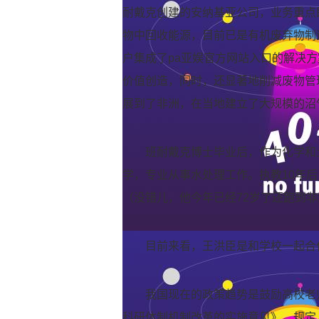
耐戴克创建的安纳基亚公司，业务重点
物中回收能源，目前已是有机废弃物制
户集成了pa亚娱官方网站入口的解决
价值创造，同时，还显著地削减废物管
展到了非洲，在当地建立了大规模的沼
班耐戴克博士毕业后，作为化学和
学，专业从事水处理工作。执教10年后
（没错儿，他今年已经72岁了还跑到
目前来看，王洪臣是和学校一起合
我国现在的政策趋势是鼓励高校老
科研体制机制改革的实施意见》，规定