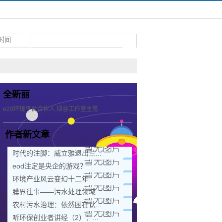
全新丽
e20环境平台合伙人 绿谷工作室主笔
作者新文章
时代的注脚：威立雅退出兰...
eod注定是央企的游戏？
环境产业风云变幻十二年
膜界往事——污水处理领域...
农村污水治理：依然困在认...
听环保创业者讲经（2）：...