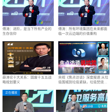
傅涛：进阶，是当下所有产业的
傅涛：所有环境集团在未来都面
生存信仰
临一次云边端的价值重构
薛涛论十大关系：固废十五五战
央视《焦点访谈》深度报道:从垃
略规划要义
圾围城到垃圾紧缺，垃圾焚烧吃
不饱如何破局
正在播放