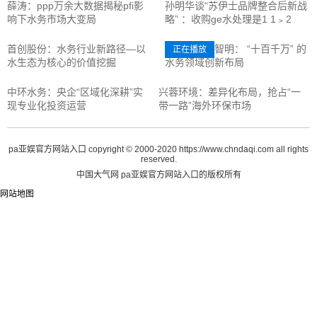
薛涛：ppp万余大数据揭秘pfi影
孙明华谈“苏伊士品牌整合后新战
响下水务市场大变局
略” ：收购ge水处理是1 1﹥2
首创股份：水务行业新路径—以
桑德国际董智明： “十百千万” 的
正在播放
水生态为核心的价值挖掘
水务领域创新布局
中环水务：央企“区域化深耕”实
兴蓉环境：差异化布局，抢占“一
现专业化投资运营
带一路”海外环保市场
pa亚娱官方网站入口 copyright © 2000-2020 https://www.chndaqi.com all rights
reserved.
中国大气网 pa亚娱官方网站入口的版权所有
网站地图