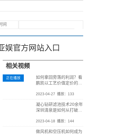
亚娱官方网站入口
相关视频
如何拿回旁落的利润？看
正在播放
鹏凯以工艺价值定价的产
品化之路
2023-04-27
播放：133
凝心钻研滤池技术20余年
深圳清泉是如何从打破国
外垄断到产品化突围的？
2023-04-18
播放：144
做风机和空压机如何成为