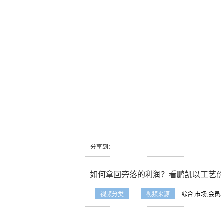
分享到：
如何拿回旁落的利润？看鹏凯以工艺
视频分类
视频来源
综合
,
市场
,
会员