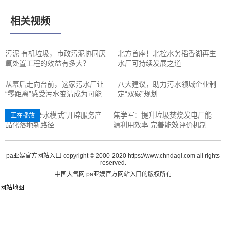
相关视频
污泥 有机垃圾，市政污泥协同厌
北方首座！北控水务稻香湖再生
氧处置工程的效益有多大？
水厂可持续发展之道
从幕后走向台前，这家污水厂让
八大建议，助力污水领域企业制
“零距离”感受污水变清成为可能
定“双碳”规划
成卫东：“金水模式”开辟服务产
焦学军：提升垃圾焚烧发电厂能
正在播放
品化落地新路径
源利用效率 完善能效评价机制
pa亚娱官方网站入口 copyright © 2000-2020 https://www.chndaqi.com all rights
reserved.
中国大气网 pa亚娱官方网站入口的版权所有
网站地图