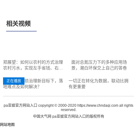
相关视频
郑展望：如何以农村的方式治理
面对总氮压力下的多种应用场
农村污水，实现左手省钱、右手
景，潮白环保交上自己的答卷
挣钱
供水管网漏损治理新目标下，落
一切正在转化为数据，联动比拥
正在播放
地难点及如何解决？
有更重要
pa亚娱官方网站入口 copyright © 2000-2020 https://www.chndaqi.com all rights
reserved.
中国大气网 pa亚娱官方网站入口的版权所有
网站地图