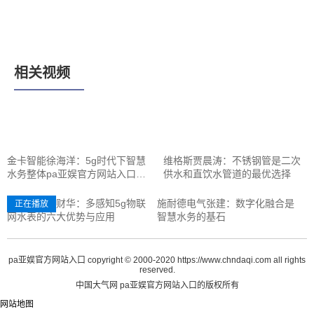
相关视频
金卡智能徐海洋：5g时代下智慧
维格斯贾晨涛：不锈钢管是二次
水务整体pa亚娱官方网站入口的
供水和直饮水管道的最优选择
解决方案推动行业数字化转型
三川智慧宋财华：多感知5g物联
施耐德电气张建：数字化融合是
正在播放
网水表的六大优势与应用
智慧水务的基石
pa亚娱官方网站入口 copyright © 2000-2020 https://www.chndaqi.com all rights
reserved.
中国大气网 pa亚娱官方网站入口的版权所有
网站地图