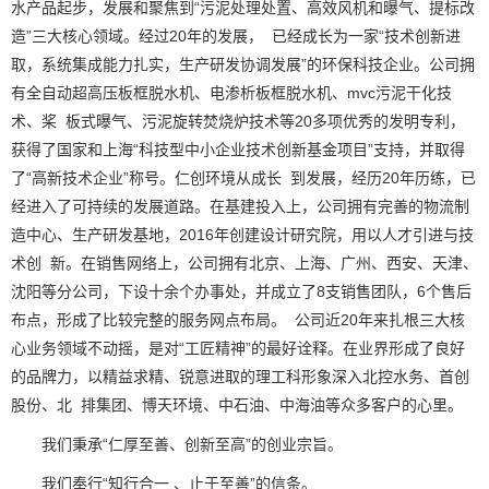
水产品起步，发展和聚焦到“污泥处理处置、高效风机和曝气、提标改
造”三大核心领域。经过20年的发展， 已经成长为一家“技术创新进
取，系统集成能力扎实，生产研发协调发展”的环保科技企业。公司拥
有全自动超高压板框脱水机、电渗析板框脱水机、mvc污泥干化技
术、桨 板式曝气、污泥旋转焚烧炉技术等20多项优秀的发明专利，
获得了国家和上海“科技型中小企业技术创新基金项目”支持，并取得
了“高新技术企业”称号。仁创环境从成长 到发展，经历20年历练，已
经进入了可持续的发展道路。在基建投入上，公司拥有完善的物流制
造中心、生产研发基地，2016年创建设计研究院，用以人才引进与技
术创 新。在销售网络上，公司拥有北京、上海、广州、西安、天津、
沈阳等分公司，下设十余个办事处，并成立了8支销售团队，6个售后
布点，形成了比较完整的服务网点布局。 公司近20年来扎根三大核
心业务领域不动摇，是对“工匠精神”的最好诠释。在业界形成了良好
的品牌力，以精益求精、锐意进取的理工科形象深入北控水务、首创
股份、北 排集团、博天环境、中石油、中海油等众多客户的心里。
我们秉承“仁厚至善、创新至高
”
的创业宗旨。
我们奉行
“
知行合一 、止于至善
”
的信条。