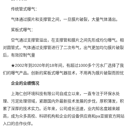
传统管式曝气：
气体通过膜片和支撑管之间，一旦膜片破裂，大量气体涌出。
桨板式曝气：
空气通过支撑管溢出，在支撑管和膜片之间先形成均匀曝气。相
对圆管式，气体通过支撑管进行了二次布气，出气更加均匀膜片破裂
后，有效控制气量
★2002年到2020年的18年间，有超过1000多个污水厂选择了我
们的曝气产品。创新的桨板式曝气器技术，不用再为膜片破裂而担忧
企业的业绩情况
上海仁创环境科技有限公司自成立以来，一直专注于环保水处
理、污泥处理领域，紧跟国内外最新技术发展的步伐，厚积薄发，积
累了深厚的技术实力。近年来，公司成长迅速，业内知名度越来越
高，成为众多高校、科研机构和企业的设备供应商和pa亚娱官方网站
入口的合作伙伴。