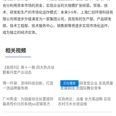
充分利用资本市场的资金，实现企业的大规模扩张经营。贸易、技
术、研发和生产的市场化运作模式：未来3-5年，上海仁创环境科技有
限公司将逐步升级演变为一家集团公司，其现有的生产部、产品研发
部、技术工程部、技术服务中心、销售部等将逐步实现市场化运作，
成为独立的经济实体。
相关视频
【易周刊】第十一期 四大热点话
题看月度产业动态
博一环保：坚持科技创新，打造
仁创环境:做研发型企业 走高质量
正在播放
一流品牌服务商
发展路线 去国际舞台竞争
广州隽诺：为固废综合处置提供
双良商达：设备 全方案战略 实现
最具性价比的系统pa亚娱官方网
农村污水长效运维
站入口的解决方案