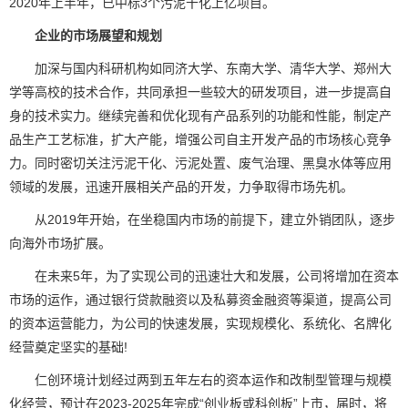
2020年上半年，已中标3个污泥干化上亿项目。
企业的市场展望和规划
加深与国内科研机构如同济大学、东南大学、清华大学、郑州大
学等高校的技术合作，共同承担一些较大的研发项目，进一步提高自
身的技术实力。继续完善和优化现有产品系列的功能和性能，制定产
品生产工艺标准，扩大产能，增强公司自主开发产品的市场核心竞争
力。同时密切关注污泥干化、污泥处置、废气治理、黑臭水体等应用
领域的发展，迅速开展相关产品的开发，力争取得市场先机。
从2019年开始，在坐稳国内市场的前提下，建立外销团队，逐步
向海外市场扩展。
在未来5年，为了实现公司的迅速壮大和发展，公司将增加在资本
市场的运作，通过银行贷款融资以及私募资金融资等渠道，提高公司
的资本运营能力，为公司的快速发展，实现规模化、系统化、名牌化
经营奠定坚实的基础!
仁创环境计划经过两到五年左右的资本运作和改制型管理与规模
化经营，预计在2023-2025年完成“创业板或科创板
”
上市，届时，将