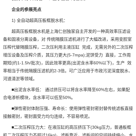
企业的参展亮点
1) 全自动超高压板框脱水机：
超高压板框脱水机是上海仁创独家自主开发的一种高效率压滤设
备和固液分离设备，对 传统隔膜压滤机进行了大幅改进，采用变腔室
压榨代替隔膜压榨，二次压利用主液压缸 完成，无需另外的二次压榨
增压设备及压榨介质，其压力更大(5-7mpa);泥饼受力 直接，工作周
期短(约1-1.5h/批次)，因此效率更高(出泥含水率60%以下)，生产 效
率相当于传统隔膜压滤机的2-3倍。可广泛应用于市政污泥深度脱水、
河道清淤等领域。
■出泥含水率低： 通过挤压可以将含水率降至60%左右，如果配
合电渗析模块，含水率可以低至50%。
■弹性密封体耐压强、寿命长：使用弹性密封密封替传统滤板直接
接触密封，密封面受力均匀连续，不容易喷泥。
■二次压榨压力大：在液压缸的高压挤压下(30kg压力，普通板框
机二次压榨压力不超过16kg)，滤板靠近，滤板间的空间持续缩小，水