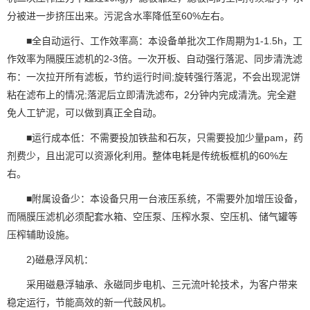
分被进一步挤压出来。污泥含水率降低至60%左右。
■全自动运行、工作效率高：本设备单批次工作周期为1-1.5h，工
作效率为隔膜压滤机的2-3倍。一次开板、自动强行落泥、同步清洗滤
布：一次拉开所有滤板，节约运行时间;旋转强行落泥，不会出现泥饼
粘在滤布上的情况;落泥后立即清洗滤布，2分钟内完成清洗。完全避
免人工铲泥，可以做到真正全自动。
■运行成本低：不需要投加铁盐和石灰，只需要投加少量pam，药
剂费少，且出泥可以资源化利用。整体电耗是传统板框机的60%左
右。
■附属设备少：本设备只用一台液压系统，不需要外加增压设备，
而隔膜压滤机必须配套水箱、空压泵、压榨水泵、空压机、储气罐等
压榨辅助设施。
2)磁悬浮风机：
采用磁悬浮轴承、永磁同步电机、三元流叶轮技术，为客户带来
稳定运行，节能高效的新一代鼓风机。