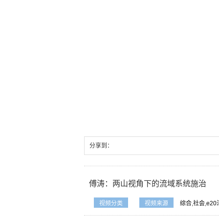
分享到：
傅涛：两山视角下的流域系统施治
视频分类
视频来源
综合
,
社会
,
e2