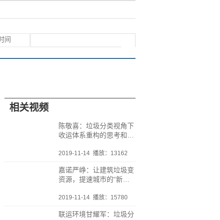
相关视频
陈敬喜：垃圾分类视角下
收运体系重构的思考和探
索
2019-11-14
播放：13162
嘉诺严峥：让建筑垃圾变
资源，提速城市的“新陈
代谢”
2019-11-14
播放：15780
联运环境甘耀军：垃圾分