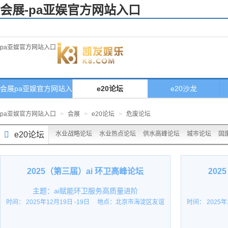
会展-pa亚娱官方网站入口
pa亚娱官方网站入口
会展pa亚娱官方网站入
e20论坛
e20沙龙
口首页
pa亚娱官方网站入口
>
会展
>
e20论坛
>
危废论坛
e20论坛
水业战略论坛
水业热点论坛
供水高峰论坛
城市论坛
固
2025（第三届）ai 环卫高峰论坛
20
主题：ai赋能环卫服务高质量进阶
时间： 2025年12月19日 -19日 地点：北京市海淀区友谊
时间： 2025