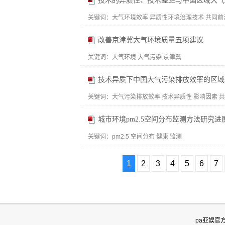
技术的异质性、技术差距与中国区域大气
关键词：
大气环境效率 异质性环境治理技术 共同前沿
改善京津冀大气环境质量五项建议
关键词：
大气环境 大气污染 京津冀
技术异质下中国大气污染排放效率的区域
关键词：
大气污染排放效率 技术异质性 影响因素 共同前
城市环境pm2.5空间分布监测方法研究进
关键词：
pm2.5 空间分布 健康 监测
1
2
3
4
5
6
7
|||
pa亚娱官