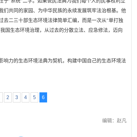
在于"系统"二字。如果说民法典为我们每个人的民事权利立
我们共同的家园、为中华民族的永续发展筑牢法治根基。他
过去二三十部生态环境法律简单汇编，而是一次从"单打独
志着我国生态环境治理，从过去的分散立法、应急修法，迈向
影响力的生态环境法典为契机，构建中国自己的生态环境法
1
2
3
4
5
6
编辑：赵凡