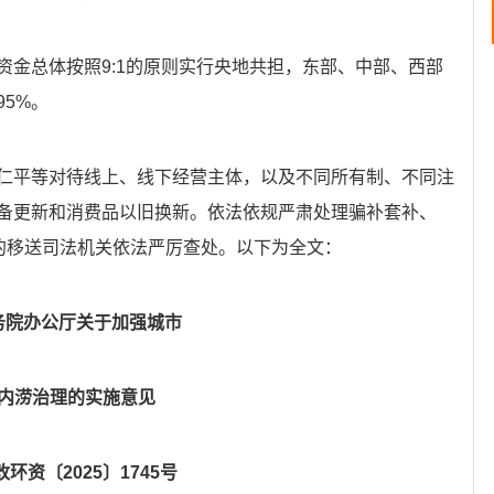
资金总体按照9:1的原则实行央地共担，东部、中部、西部
95%。
仁平等对待线上、线下经营主体，以及不同所有制、不同注
备更新和消费品以旧换新。依法依规严肃处理骗补套补、
罪的移送司法机关依法严厉查处。以下为全文：
务院办公厅关于加强城市
内涝治理的实施意见
改环资〔2025〕1745号