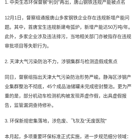
1. 中央生态环保督察“利剑”再出，唐山钢铁违规产能被点名
12月1日，督察组通报唐山多家钢铁企业存在违规新增产能问
题。其中，首唐宝生违规新建电弧炉，新增产能达50万吨/年。
此外，多家企业涉及违法排污，当地相关部门亦被指存在违规
审批项目等失职行为。
2. 天津大气污染防治不力，涉钢集群与检测造假成焦点
同日，督察组指出天津大气污染防治形势严峻。静海区涉钢产
业集群整治不彻底，45个成品油储罐未完成密封整治。更为严
重的是，部分机动车检测机构被发现弄虚作假，出具虚假报
告，监管漏洞亟待修补。
3. 环保新规密集落地，涉危废、飞灰及“无废医院”
本月起，多项重要环保标准正式实施，进一步规范细分领域：