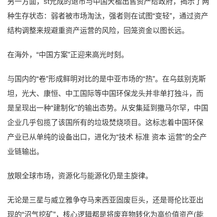
另一方面，st元成的退市与中国天楹出售资产给政府，揭示了两
种生存状态：弱者被市场淘汰，强者则在试图“变轻”，通过资产
结构调整来规避重资产运营的风险，回笼资金以图长远。
在海外，“中国方案”正迎来高光时刻。
与国内的“卷”形成鲜明对比的是中亚市场的“热”。在乌兹别克斯
坦，光大、康恒、中工国际等中国环保龙头并非单打独斗，而
是呈现出一种“建制化”的输出态势。从安集延到撒马尔罕，中国
企业几乎包揽了该国所有的垃圾焚烧项目。这标志着中国环保
产业已从单纯的设备出口，进化为“技术 标准 资本 运营”的全产
业链输出。
放眼全球市场，资源化与能源化仍是主旋律。
无论是三星与威立雅争夺马来西亚固废巨头，还是哥伦比亚出
现的“沼气挖矿”，核心逻辑都是将废弃物转化为高价值资产(能