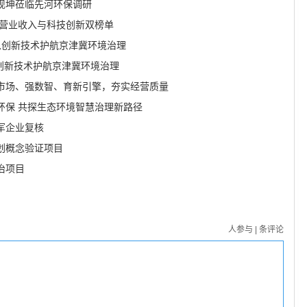
现坤莅临先河环保调研
庄营业收入与科技创新双榜单
以创新技术护航京津冀环境治理
创新技术护航京津冀环境治理
市场、强数智、育新引擎，夯实经营质量
环保 共探生态环境智慧治理新路径
军企业复核
划概念验证项目
治项目
人参与
|
条评论