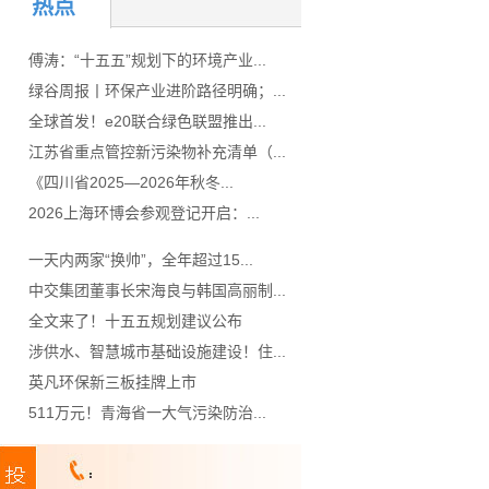
热点
傅涛：“十五五”规划下的环境产业...
绿谷周报丨环保产业进阶路径明确；...
全球首发！e20联合绿色联盟推出...
江苏省重点管控新污染物补充清单（...
《四川省2025—2026年秋冬...
2026上海环博会参观登记开启：...
一天内两家“换帅”，全年超过15...
中交集团董事长宋海良与韩国高丽制...
全文来了！十五五规划建议公布
涉供水、智慧城市基础设施建设！住...
英凡环保新三板挂牌上市
511万元！青海省一大气污染防治...