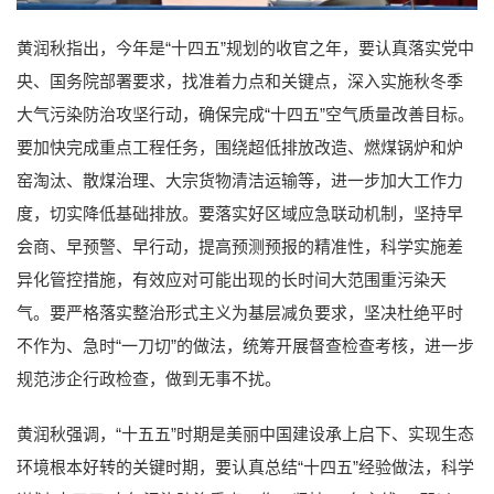
黄润秋指出，今年是“十四五”规划的收官之年，要认真落实党中
央、国务院部署要求，找准着力点和关键点，深入实施秋冬季
大气污染防治攻坚行动，确保完成“十四五”空气质量改善目标。
要加快完成重点工程任务，围绕超低排放改造、燃煤锅炉和炉
窑淘汰、散煤治理、大宗货物清洁运输等，进一步加大工作力
度，切实降低基础排放。要落实好区域应急联动机制，坚持早
会商、早预警、早行动，提高预测预报的精准性，科学实施差
异化管控措施，有效应对可能出现的长时间大范围重污染天
气。要严格落实整治形式主义为基层减负要求，坚决杜绝平时
不作为、急时“一刀切”的做法，统筹开展督查检查考核，进一步
规范涉企行政检查，做到无事不扰。
黄润秋强调，“十五五”时期是美丽中国建设承上启下、实现生态
环境根本好转的关键时期，要认真总结“十四五”经验做法，科学