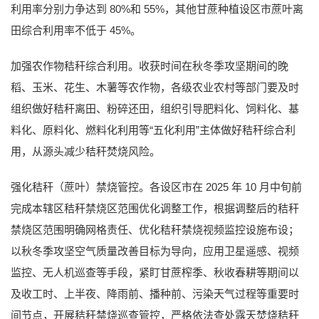
利用率分别力争达到 80%和 55%，其他甘蔗种植设区市蔗叶离
田综合利用率不低于 45%。
加强农作物秸秆综合利用。收获时间在秋冬季攻坚期间的晚
稻、玉米、花生、木薯等农作物，各级农业农村等部门要及时
组织做好秸秆离田、粉碎还田，组织引导肥料化、饲料化、基
料化、原料化、燃料化利用等“五化利用”主体做好秸秆综合利
用，从源头减少秸秆焚烧风险。
强化秸秆（蔗叶）禁烧管控。各设区市在 2025 年 10 月中旬前
完成本辖区秸秆禁烧区范围优化调整工作，根据调整后的秸秆
禁烧区范围明确网格责任、优化秸秆禁烧视频监控设施布设；
以秋冬季攻坚空气质量改善目标为导向，应用卫星遥感、视频
监控、无人机巡查等手段，紧盯甘蔗榨季、秋收春耕等期间以
及收工时、上半夜、降雨前、播种前、污染天气过程等重要时
间节点，开展秸秆禁烧巡查管控，严格依法查处露天焚烧秸秆