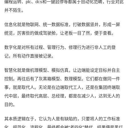
编程运转、plc、dcs和一键启停等都属于自动化范畴，行业对此
并不陌生。
信息化就是物联网、统一数据标准，打破数据竖井，形成一屏
统览，厉害些的做成驾驶舱，让老板一目了然，便于查看。
数字化是对所有过程、管理行为、修理行为进行非人工的登
记，所有动作直接被记录。
智慧化就是做机理模型、模拟仿真，让边端能设定目标并自主
控制。再往后有了灰黑箱模型、数理模型。它们都在做同一件
事，就是取代人。无论是在边端取代工人，还是在集团终端取
代中层，最终取代高层、总经理，都是在减少人，达到无人的
目的。
其本质逻辑在于，它认为人是有缺陷的，只要将人的工作标准
化、规范化、流程化，最终都会被“老四化”替代，结果便是黑灯