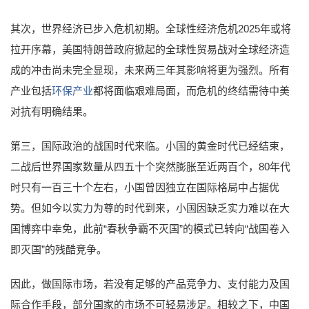
其次，世界经济已步入危机初期。全球性经济危机2025年或将
拉开序幕，美国特朗普政府掀起的全球性贸易战对全球经济造
成的冲击尚未完全显现，未来两三年其影响将更为强烈。所有
产业包括
环保产业
都将面临艰难局面，而危机的终结需待中美
对抗有明确结果。
第三，国际政治的战国时代来临。小国的黄金时代已经结束，
二战后世界国家数量从四五十个突然膨胀至近两百个，80年代
时只有一百三十个左右，小国曾因独立在国际格局中占据优
势。但如今以实力为尊的时代到来，小国因缺乏实力难以在大
国博弈中幸免，此前“春秋争霸不灭国”的模式已转向“战国卷入
即灭国”的残酷竞争。
因此，做国际市场，若没有足够的产品竞争力、支付能力及国
际合作手段，部分国家的市场不可轻易涉足。相较之下，中国