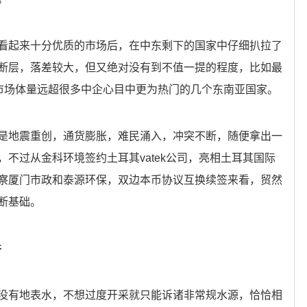
看起来十分优质的市场后，在中东剩下的国家中仔细扒拉了
断层，落差较大，但又绝对没有到不值一提的程度，比如最
实市场体量远超很多中企心目中更为热门的几个东南亚国家。
是地震重创，通货膨胀，难民涌入，冲突不断，随便拿出一
不过从金科环境签约土耳其vatek公司，亮相土耳其国际
察厦门市政和泰源环保，双边本币协议互换续签来看，贸然
断基础。
件
没有地表水，不想过度开采就只能诉诸非常规水源，恰恰相