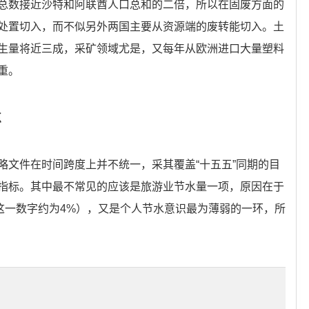
总数接近沙特和阿联酋人口总和的二倍，所以在固废方面的
处置切入，而不似另外两国主要从资源端的废转能切入。土
生量将近三成，采矿领域尤是，又每年从欧洲进口大量塑料
重。
点
略文件在时间跨度上并不统一，采其覆盖“十五五”同期的目
指标。其中最不常见的应该是旅游业节水量一项，原因在于
的这一数字约为4%），又是个人节水意识最为薄弱的一环，所