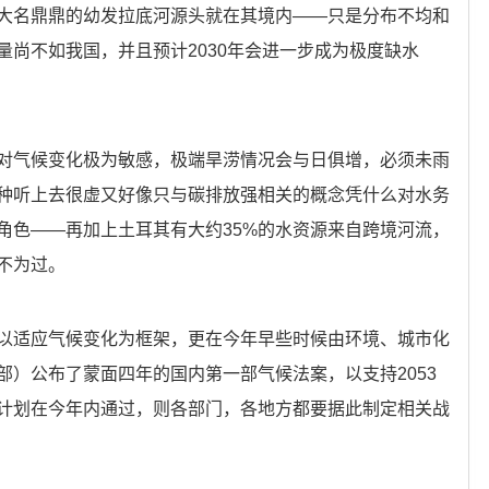
大名鼎鼎的幼发拉底河源头就在其境内——只是分布不均和
量尚不如我国，并且预计2030年会进一步成为极度缺水
对气候变化极为敏感，极端旱涝情况会与日俱增，必须未雨
种听上去很虚又好像只与碳排放强相关的概念凭什么对水务
角色——再加上土耳其有大约35%的水资源来自跨境河流，
不为过。
以适应气候变化为框架，更在今年早些时候由环境、城市化
部）公布了蒙面四年的国内第一部气候法案，以支持2053
计划在今年内通过，则各部门，各地方都要据此制定相关战