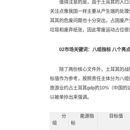
值得注意的是，由于土耳其的人口
关注点像我国一样主要从产生端的处理
耳其的危废问题也十分突出，占固废产
垃圾和废弃纸张，因此零废运动占位很
02市场关键词：八组指标 八个亮
除了两份核心文件外，土耳其的战
标值作为参考，按照责任主体分为八组
旅游业约占土耳其gdp的10%（中国
以被单拎出来强调。
分
能源指
目标值
组
标