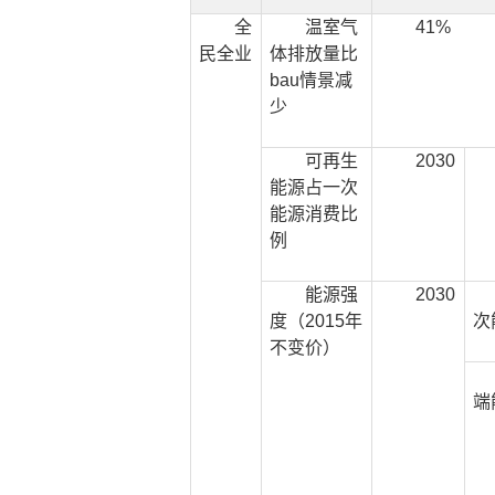
全
温室气
41%
民全业
体排放量比
bau情景减
少
可再生
2030
能源占一次
能源消费比
例
能源强
2030
度（2015年
次
不变价）
端