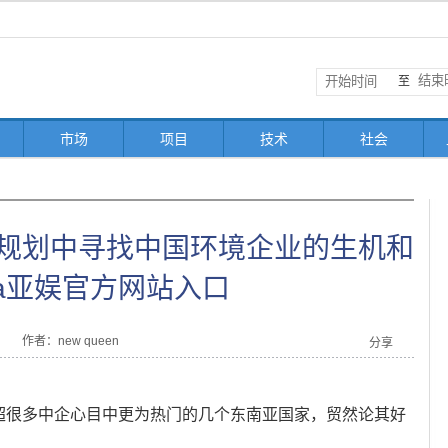
至
市场
项目
技术
社会
期规划中寻找中国环境企业的生机和
pa亚娱官方网站入口
作者：new queen
分享
远超很多中企心目中更为热门的几个东南亚国家，贸然论其好
。