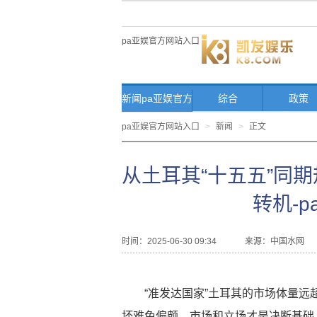
pa亚娱官方网站入口
新闻pa亚娱官方
综合
政策
网站入口首页
pa亚娱官方网站入口
>
新闻
>
正文
从土耳其“十五五”同
转机-
时间：2025-06-30 09:34
来源：
中国水网
“准发达国家”土耳其的市场体量
坏难免偏颇，市场和立场才是决断基础