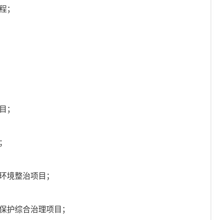
程；
目；
；
居环境整治项目；
地保护综合治理项目；