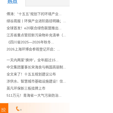
热点
傅涛：“十五五”规划下的环境产业...
绿谷周报丨环保产业进阶路径明确；...
全球首发！e20联合绿色联盟推出...
江苏省重点管控新污染物补充清单（...
《四川省2025—2026年秋冬...
2026上海环博会参观登记开启：...
一天内两家“换帅”，全年超过15...
中交集团董事长宋海良与韩国高丽制...
全文来了！十五五规划建议公布
涉供水、智慧城市基础设施建设！住...
英凡环保新三板挂牌上市
511万元！青海省一大气污染防治...