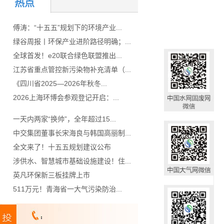
热点
傅涛：“十五五”规划下的环境产业...
绿谷周报丨环保产业进阶路径明确；...
全球首发！e20联合绿色联盟推出...
江苏省重点管控新污染物补充清单（...
《四川省2025—2026年秋冬...
2026上海环博会参观登记开启：...
一天内两家“换帅”，全年超过15...
中交集团董事长宋海良与韩国高丽制...
全文来了！十五五规划建议公布
涉供水、智慧城市基础设施建设！住...
英凡环保新三板挂牌上市
511万元！青海省一大气污染防治...