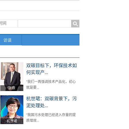
访谈
双碳目标下，环保技术如
何实现产...
“我们一再强调技术产品化，初心
就是要...
张辰
杭世珺：双碳背景下，污
泥处理处...
“我国污水处理已经进入存量的提
质增效...
杭世珺