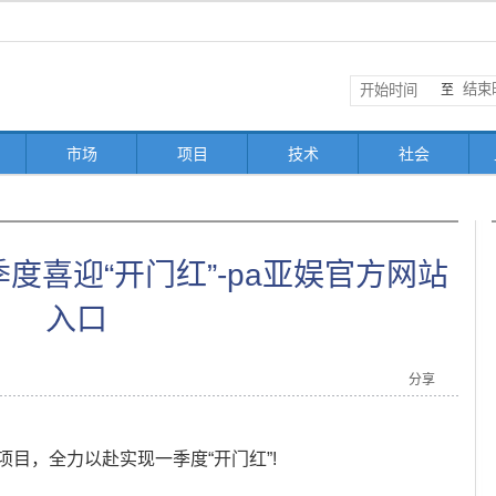
至
市场
项目
技术
社会
度喜迎“开门红”-pa亚娱官方网站
入口
分享
，全力以赴实现一季度“开门红”!