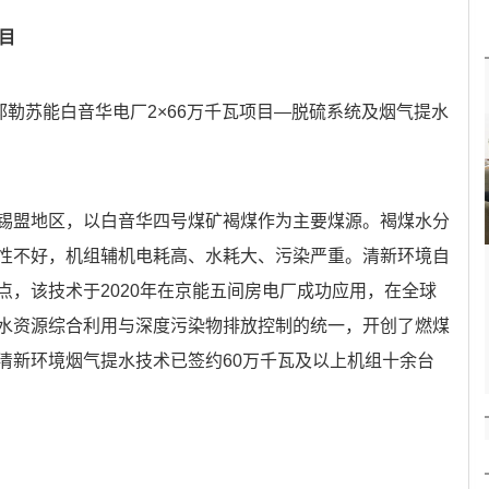
目
勒苏能白音华电厂2×66万千瓦项目—脱硫系统及烟气提水
盟地区，以白音华四号煤矿褐煤作为主要煤源。褐煤水分
性不好，机组辅机电耗高、水耗大、污染严重。清新环境自
点，该技术于2020年在京能五间房电厂成功应用，在全球
水资源综合利用与深度污染物排放控制的统一，开创了燃煤
清新环境烟气提水技术已签约60万千瓦及以上机组十余台