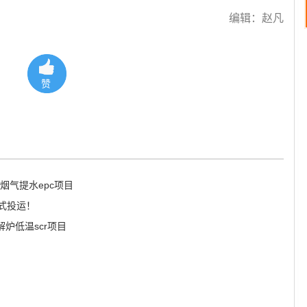
编辑：赵凡
赞
烟气提水epc项目
式投运！
炉低温scr项目