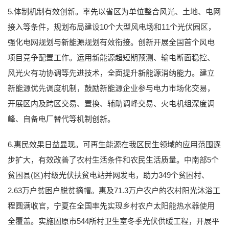
5.体制机制有效创新。率先以省区为单位整合风光、土地、电网
接入等条件，规划布局建设10个大型风电场和11个光伏园区，
强化电网规划与新能源规划有效衔接。创新开展全国首个风电
项目竞争配置工作。运用新能源超短期预测、输电断面稳控、
风光火有功协调等先进技术，全面提升新能源消纳能力。建立
新能源优先调度机制，鼓励新能源企业参与电力市场化交易，
开展区内及跨区交易、置换、辅助调峰交易、火电机组深度调
峰、自备电厂替代等机制创新。
6.惠民效果日益显现。可再生能源在我区民生领域的应用范围逐
步扩大，有效改善了农村生活条件和农民生活质量。中南部5个
贫困县(区)村级光伏扶贫电站并网发电，助力349个贫困村、
2.63万户贫困户脱贫摘帽。惠及71.3万户农户的农村阳光沐浴工
程圆满收官，宁夏在全国率先实现乡村农户太阳能热水器使用
全覆盖。实施固原市544所村卫生室冬季光伏供暖工程，开展平