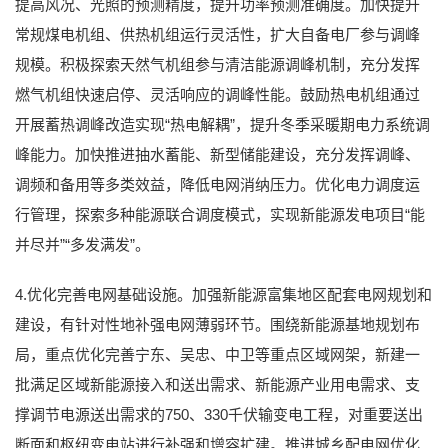
提高风况、光照的预测精度，提升功率预测准确度。加快提升
常规煤电机组、供热机组运行灵活性，扩大自备电厂参与调峰
规模。积极探索天然气机组参与清洁能源调峰机制，充分发挥
燃气机组快速启停、灵活响应的调峰性能。鼓励热电机组通过
开展蓄热调峰改造实现“热电解耦”，提升冬季采暖期电力系统调
峰能力。加快推进抽水蓄能、新型储能建设，充分发挥调峰、
调频和备用等多类效益，降低电网消纳压力。优化电力调度运
行管理，探索多种能源联合调度模式，实现新能源发电项目“能
并尽并”“多发满发”。
4.优化完善电网基础设施。加强新能源富集地区配套电网规划和
建设，有针对性地补强电网薄弱环节。围绕新能源基地规划布
局，重点优化完善宁东、吴忠、中卫等重点区域网架，新建一
批满足区域新能源接入和送出需求、新能源产业用电需求、支
撑调节电源送出需求的750、330千伏输变电工程，对重要送出
断面和枢纽变电站进行补强和增容扩建。推进城乡配电网优化