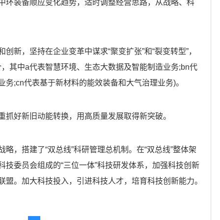
中环装备顺应变化趋势，适时调整经营思路，从战略、科
创新，坚持在企业变革中谋求“聚变扩张”和“裂变转型”，
)业务组合，其中a代表智慧环境、生态大数据及智能制造业务;bn代
务;cn代表基于新材料的能效装备和大气治理业务)。
重抓好新旧动能转换，用高质量发展取得新突破。
略，搭建了“双总线”科研管理总机制。在“双总线”整体架
科技委员会组成的“三位一体”科技研发体系，加强科技创新
联盟。加大科技投入，引进科技人才，培育科技创新能力。