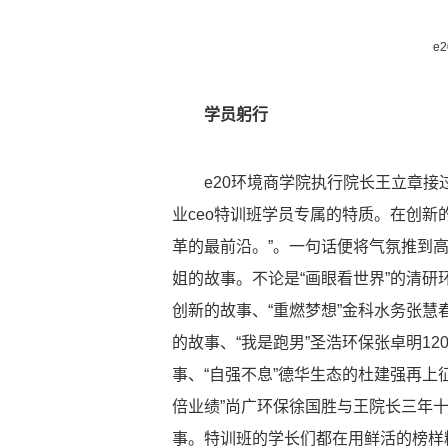
e
学员躬行
e20环境商学院执行院长王立章
业ceo特训班学员专属的特质。在创
革的最前沿。”。一句话便将气氛推到高
姐的故事。不论是“画眼看世界”的清研
创新的故事、“重燃梦想”金科水务张慧
的故事、“我是跑男”圣浩环保张卓明120天
事、“自强不息”德华生态的杜建强再上
倍业绩”尚广环保徐国胜与王院长三年十
事。特训班的学长们都在用鲜活的榜样