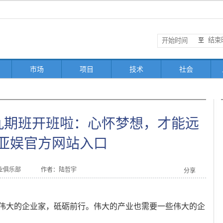
至
市场
项目
技术
社会
班九期班开班啦：心怀梦想，才能远
a亚娱官方网站入口
业俱乐部
作者：陆哲宇
分享
伟大的企业家，砥砺前行。伟大的产业也需要一些伟大的企