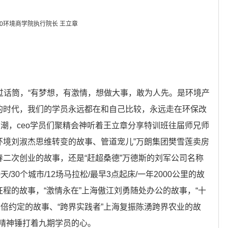
20环境商学院执行院长 王立章
接过话筒，“有梦想，有激情，想做大事，敢为人先。是环境产
新的时代，我们的学员永远都在和自己比较，永远走在环保改
潮，ceo学员们聚精会神听着王立章分享特训班往届师兄师
环境刘淑杰思维转变的故事、管道宠儿”万朗集团樊雪莲卖房
春二次创业的故事，还是“赶超桑德”万德斯的刘军公司名称
/30个城市/12场马拉松/最早3点起床/一年2000公里的故
征程的故事，“激情永在”上海傲江刘勇随处办公的故事，“十
倍约定的故事、“跨界实践者”上海复振陈湧跨界农业的故
精神锤打着九期学员的心。