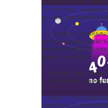
害，中国在重化工业的路上一路奔跑，大
北；环保三同时项目，地方政府绕道行
映”。据报道，各种污染物排放总量多
从环境要素看，大气环境的危局只要
是无水不脏。全国范围内，流经城乡居
知道水体本来的清亮面貌，而认为混浊
频被曝光，就是其真实写照。
我们不敢吃、不敢喝、不敢呼吸、
去了对环境安全的信赖，健康环境成为
耶鲁大学、哥伦比亚大学联合实施
的当前环境表现，是一套反映当前社会