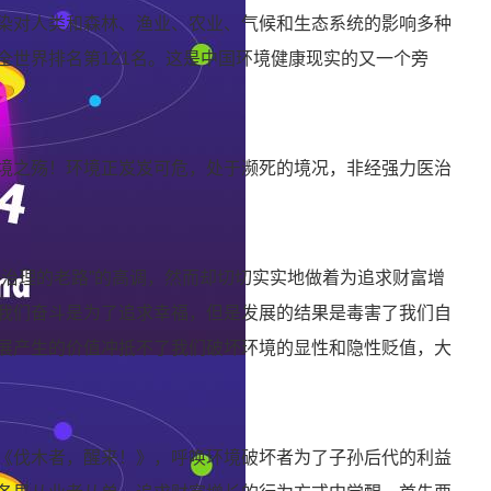
染对人类和森林、渔业、农业、气候和生态系统的影响多种
pi在全世界排名第121名。这是中国环境健康现实的又一个旁
境之殇！环境正岌岌可危，处于濒死的境况，非经强力医治
后治理的老路”的高调，然而却切切实实地做着为追求财富增
我们奋斗是为了追求幸福，但是发展的结果是毒害了我们自
展产生的价值冲抵不了我们破坏环境的显性和隐性贬值，大
《伐木者，醒来！》，呼唤环境破坏者为了子孙后代的利益