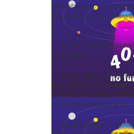
导致疾病引起的负担、水污染和空气污
指标。2010年的epi评估中，中国e
证。
中华大地，正经历着前所未有的环
不可恢复健康了！
我们唱过“不要走资本主义先污染
长而不惜牺牲环境、危害生存的蠢事。
己，危害了我们生存的基础。建设和发
众在环境方面的的幸福感也备受考验。
著名作家徐刚先生有一个文集叫做