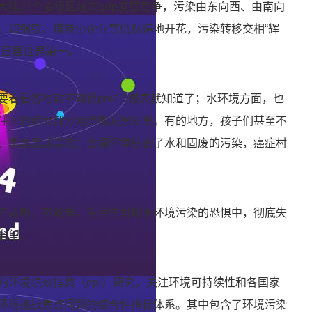
陆31个省级区域为gdp发展竞争，污染由东向西、由南向
，如钢铁、煤炭小企业等仍然遍地开花，污染转移交相“辉
数已居世界第一。
看看各地动不动就pm2.5爆表就知道了；水环境方面，也
住区的绝大部分河流都发黑发臭。有的地方，孩子们甚至不
、黑臭是其常态；土壤环境综合了水和固废的污染，癌症村
不敢听、不敢看，生活在对城乡环境污染的恐惧中，彻底失
奢望。
的环境绩效指数（epi）研究，关注环境可持续性和各国家
环境挑战焦点问题的综合性指标体系。其中包含了环境污染