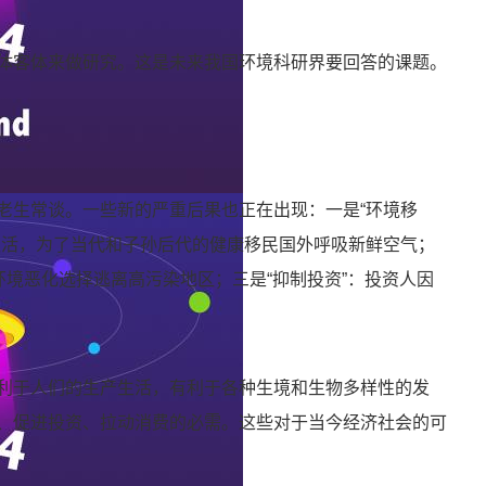
体客体来做研究。这是未来我国环境科研界要回答的课题。
老生常谈。一些新的严重后果也正在出现：一是“环境移
生活，为了当代和子孙后代的健康移民国外呼吸新鲜空气；
环境恶化选择逃离高污染地区；三是“抑制投资”：投资人因
利于人们的生产生活，有利于各种生境和生物多样性的发
、促进投资、拉动消费的必需。这些对于当今经济社会的可