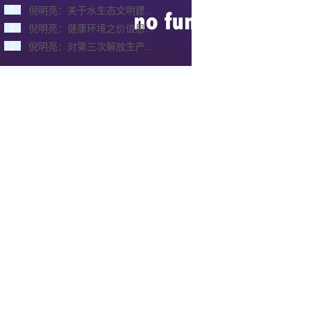
1
倪明亮：关于水生态文明建...
2
倪明亮：健康环境之价值思...
3
倪明亮：对第三次解放生产...