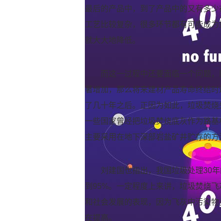
最后的产品中，到了产品中的又有多少
工艺比较复杂，很多环节都有可能成为
就大大地降低。
而这一过程中还要面临一个问题，
著增加，那么将来建材产品寿命终结时
了几十年之后。正因为如此，垃圾焚烧
一些国家曾经把垃圾焚烧底灰作为路基
主要采用在地下深部岩盐矿井贮存的方
刘建国也指出，我国垃圾处理30
到95%。一定程度上来讲，垃圾焚烧
和社会发展的表现，因为飞灰中污染物
在提高。