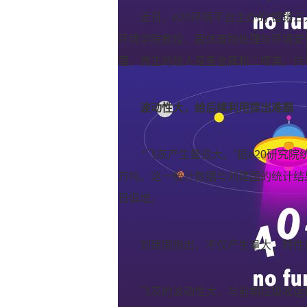
近日，e20环境平台主办的“铿锵
环境学院教授、固体废物处理与环境安
理，真正的敌人是重金属和二噁英。只
波动性大，给后续利用提出难题
“飞灰产生量很大。”据e20研究院
万吨。这一统计数据与刘建国的统计结
日俱增。
刘建国指出，不仅产生量大，特性
飞灰的波动性大，与前期垃圾收运