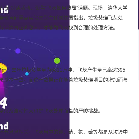
三人行”对话活动，聚焦“飞灰如何破局”话题。现场，清华大学
全教育部重点实验室副主任刘建国指出，垃圾焚烧飞灰处
有认清真正的敌人，才能为飞灰找到合理的处理方法。
统计，去年垃圾焚烧量为6811万吨，飞灰产生量已高达395
果基本一致。而这一数据正在随着垃圾焚烧项目的增加而与
复杂及波动性大也是飞灰处理面临的严峻挑战。
环节息息相关。飞灰当中的钾、纳、氯、硫等都是从垃圾中