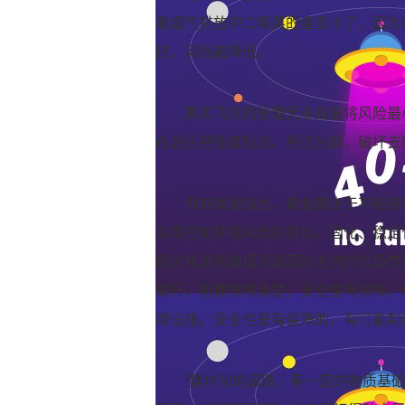
着烟气排放中二噁英的量变小了，因为
控，风险被降低。
其实飞灰的处理无非是要将风险最
在源头把强度削减。经过分解，破坏去
但刘建国指出，重金属由于不能破
实现控制环境风险的目标。固化、稳定
稳定化进到填埋场是国际主流的垃圾焚
离开，机理非常清楚，安全性有保障。
渗设施。安全性是有保障的，有可能制
“建材化的道路，有一定的物质基