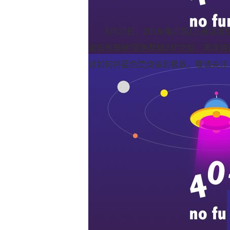
8月23日，2016(第四届)上
论坛也是继“蓝色焚烧2.0”之后，再次
讨如何将蓝色焚烧做到极致。敬请关注