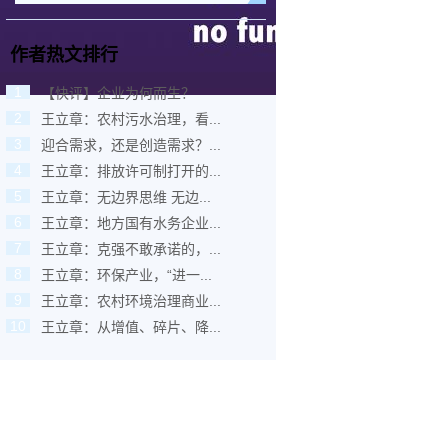
作者热文排行
1
【快评】企业为何而生？
2
王立章：农村污水治理，看...
3
迎合需求，还是创造需求？...
4
王立章：排放许可制打开的...
5
王立章：无边界思维 无边...
6
王立章：地方国有水务企业...
7
王立章：克强不敢承诺的，...
8
王立章：环保产业，“进一...
9
王立章：农村环境治理商业...
10
王立章：从增值、碎片、降...