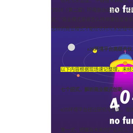
农村污水治理，“不缺技术缺模式
“2016（第二届）环境施治论坛”上，
出，“商业模式是说怎么持续赚钱或者
怎样的商业模式才能在农村污水处理中
e20环境平台高级合
以下内容根据现场速记整理，未经
七个招式，解析商业模式创新
e20环境平台经过研究与总结，
第一式，把握有未来的产业风口，