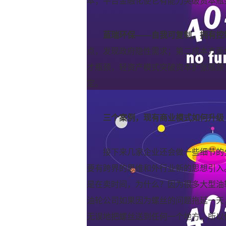
本；平台金融化使它有能力突破资本瓶
蓝瑞环保——自我可复制，拥有控
点，发现政府隐性需求；第二成本方面
才瓶颈，轻资产模式突破资本扩张瓶颈
定。
三个案例，现有商业模式如何升级
接下来几家企业还会做一些细节的
要有跨界的思维和外行业新的思想引入
是在卖时间，为什么？因为很多大型油
油轮公司如果因为螺丝的问题拖延一天
无误地把螺丝送到任何一个地方，所以