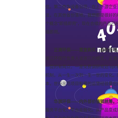
住。第二作为设备公司，在上下游企业
法，在其他省份落地，我想都是很好的
个概念“即插即用”，现在合续的产品已
插即用。
正清环保——重复购买，盈利倍增
浙江环保厅负责人谈浙江的模式，正清
一提的有两点，一是免费调研规划 ep
机制，从一生一次到一生一世的变化。
本，世行示范项目积累的运营经验是它
华骐环保——内外部价值链统筹。
服务平台化、平台金融化。从产品变成