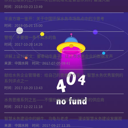
时间：2018-03-23 13:49
半亩方塘一鉴开：关于中国环保水务市场热点中的冷思考
时间：2018-05-21 15:00
警惕：不要做一条不知水的鱼
时间：2017-10-20 14:26
详解上证73号文：要牵动牛鼻子，让上市水务企业的数据发声
来源：中国水网
时间：2017-07-05 09:41
献给水务企业管理者：给自己的思想找个家 ----智慧水务优秀案例的
系列评点之一
时间：2017-10-20 13:43
水务思维系列之五——不懂抢修的程序员不是好的供应商
时间：2017-12-22 11:18
智慧水务建设中的蜗牛、乌龟与老虎 ------漫谈智慧水务建设发展观
来源：中国水网
时间：2017-09-27 11:35