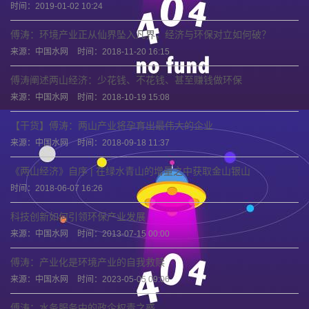
时间：2019-01-02 10:24
傅涛：环境产业正从仙界坠入凡界，经济与环保对立如何破？
来源：中国水网
时间：2018-11-20 16:15
傅涛阐述两山经济：少花钱、不花钱、甚至赚钱做环保
来源：中国水网
时间：2018-10-19 15:08
【干货】傅涛：两山产业将孕育出最伟大的企业
来源：中国水网
时间：2018-09-18 11:37
《两山经济》自序 | 在绿水青山的增量之中获取金山银山
时间：2018-06-07 16:26
科技创新如何引领环保产业发展
来源：中国水网
时间：2013-07-15 00:00
傅涛：产业化是环境产业的自我救赎
来源：中国水网
时间：2023-05-05 09:06
傅涛：水务服务中的政企权责之惑