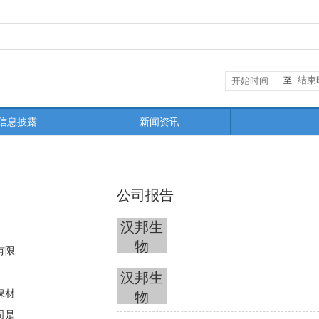
至
信息披露
新闻资讯
公司报告
汉邦生
物
有限
汉邦生
保材
物
司是