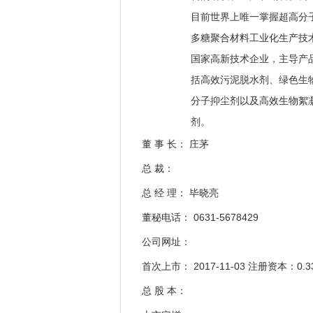
目前世界上唯一掌握超高分
多糖聚合材料工业化生产技
国家高新技术企业，主导产
括高效污泥脱水剂、绿色生
分子抑尘剂以及高效生物絮
剂。
董 事 长： 庄茅
总 裁：
总 经 理： 毕晓亮
董秘电话： 0631-5678429
公司网址：
首次上市： 2017-11-03 注册资本：0.3
总 股 本：