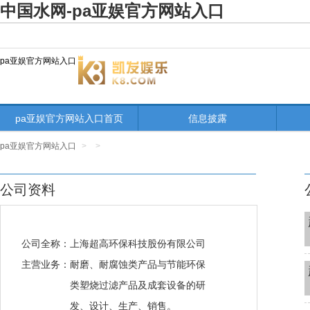
中国水网-pa亚娱官方网站入口
pa亚娱官方网站入口
pa亚娱官方网站入口首页
信息披露
pa亚娱官方网站入口
>
>
公司资料
公司全称：
上海超高环保科技股份有限公司
主营业务：
耐磨、耐腐蚀类产品与节能环保
类塑烧过滤产品及成套设备的研
发、设计、生产、销售。