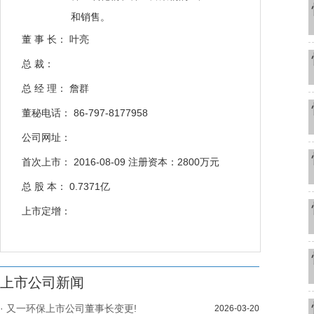
和销售。
董 事 长： 叶亮
总 裁：
总 经 理： 詹群
董秘电话： 86-797-8177958
公司网址：
首次上市： 2016-08-09 注册资本：2800万元
总 股 本： 0.7371亿
上市定增：
上市公司新闻
· 又一环保上市公司董事长变更!
2026-03-20