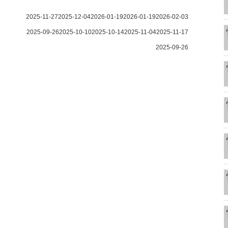
2025-11-27
2025-12-04
2026-01-19
2026-01-19
2026-02-03
2025-09-26
2025-10-10
2025-10-14
2025-11-04
2025-11-17
2025-09-26