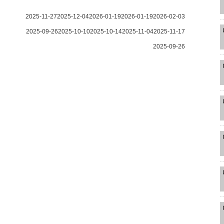
2025-11-27
2025-12-04
2026-01-19
2026-01-19
2026-02-03
2025-09-26
2025-10-10
2025-10-14
2025-11-04
2025-11-17
2025-09-26