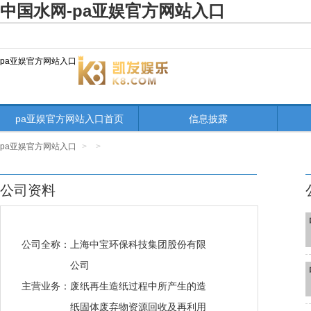
中国水网-pa亚娱官方网站入口
pa亚娱官方网站入口
pa亚娱官方网站入口首页
信息披露
pa亚娱官方网站入口
>
>
公司资料
公司全称：
上海中宝环保科技集团股份有限
公司
主营业务：
废纸再生造纸过程中所产生的造
纸固体废弃物资源回收及再利用