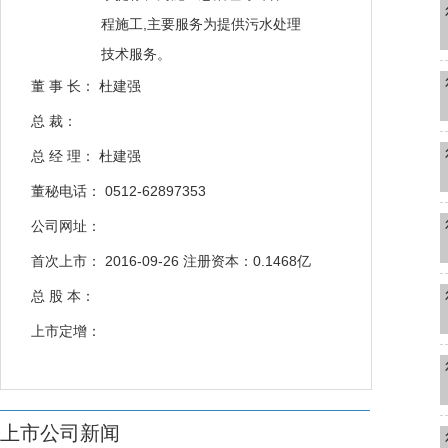
程施工,主要服务为提供污水处理
技术服务。
董 事 长： 杜建强
总 裁：
总 经 理： 杜建强
董秘电话： 0512-62897353
公司网址：
首次上市： 2016-09-26 注册资本：0.1468亿
总 股 本：
上市定增：
上市公司新闻